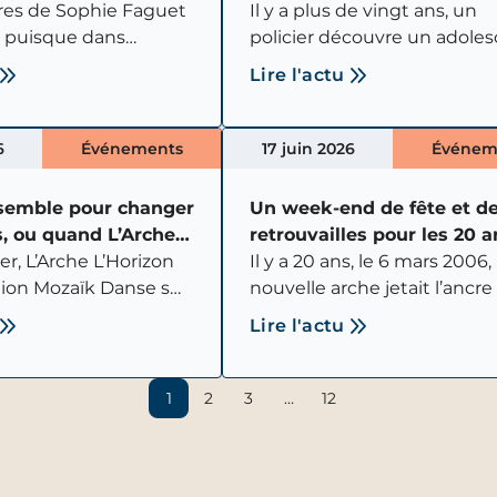
’Arche au Havre !
res de Sophie Faguet
en Inde
Il y a plus de vingt ans, un
 puisque dans
policier découvre un adole
ois, le 1er novembre
errant dans les rues de Che
Lire l'actu
a navigatrice
en Inde.
rendra le départ de
ion de la Route du
6
Événements
17 juin 2026
Événem
nt-Malo !
semble pour changer
Un week-end de fête et d
s, ou quand L’Arche
retrouvailles pour les 20 
rejoint Mozaïk Danse
er, L’Arche L’Horizon
L’Arche à Beauvais !
Il y a 20 ans, le 6 mars 2006
ation Mozaïk Danse se
nouvelle arche jetait l’ancre
és autour d’un projet
Beauvais. Deux décennies p
Lire l'actu
clusive réunissant
tard, l’heure était venue de
s en situation de
célébrer cette belle aventu
ental.
humaine.
1
2
3
…
12