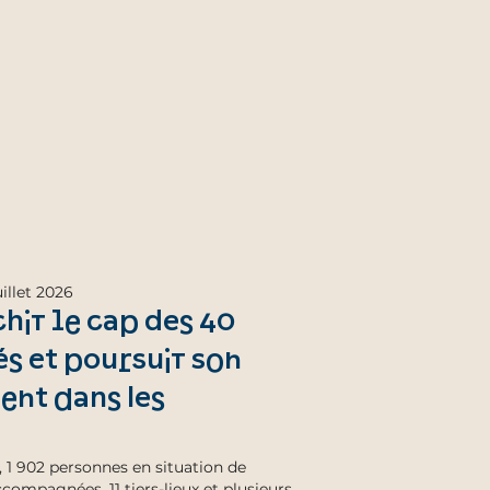
uillet 2026
chit le cap des 40
 et poursuit son
nt dans les
1 902 personnes en situation de
ccompagnées, 11 tiers-lieux et plusieurs