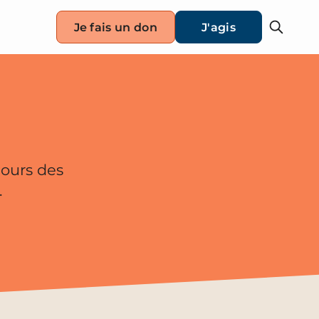
Je fais un don
J'agis
jours des
.