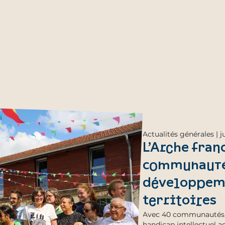
Actualités générales | j
L’Arche fran
communautés
développeme
territoires
Avec 40 communautés, 
handicap intellectuel a