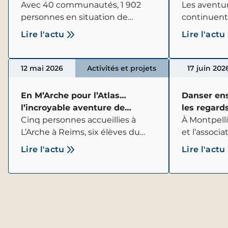
développement dans les
Avec 40 communautés, 1 902
escale à L
Les aventu
territoires
personnes en situation de
continuent
handicap intellectuel
quelques m
Lire l'actu
Lire l'actu
accompagnées, 11 tiers-lieux et
prochain, l
plusieurs projets en
normande p
développement partout en
la 11e édit
12 mai 2026
Activités et projets
17 juin 202
France, L’Arche confirme son
Rhum à Sai
engagement pour une société
En M’Arche pour l’Atlas…
Danser en
plus inclusive, fondée sur la
l’incroyable aventure de
les regard
rencontre, la vie partagée et la
L’Arche à Reims !
Cinq personnes accueillies à
L’Horizon 
À Montpelli
participation de chacun à la vie
L’Arche à Reims, six élèves du
et l’associ
locale.
lycée Jean XXIII de Reims, ainsi
sont associ
Lire l'actu
Lire l'actu
que leurs accompagnateurs sont
de danse in
partis à l’assaut du Mont Toubkal,
huit adulte
au Maroc,
handicap m