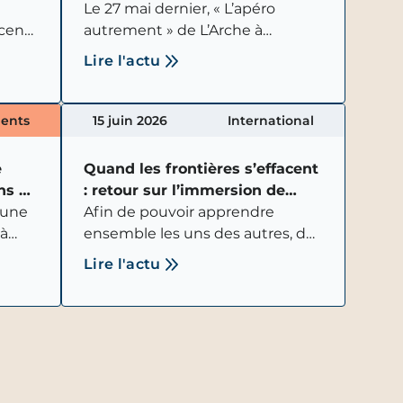
!
Le 27 mai dernier, « L’apéro
scent
autrement » de L’Arche à
nnai,
Marseille a une nouvelle fois
Lire l'actu
rassemblé de nombreuses
personnes dans un esprit de fête
et de convivialité.
ents
15 juin 2026
International
e
Quand les frontières s’effacent
ans de
: retour sur l’immersion de
, une
L’Arche UK en France
Afin de pouvoir apprendre
 à
ensemble les uns des autres, du
lus
lundi 1er au dimanche 7 juin
Lire l'actu
2026, une délégation de L’Arche
re
UK a pris son envol pour se
rendre en visite dans 6
communautés de L’Arche en
France.