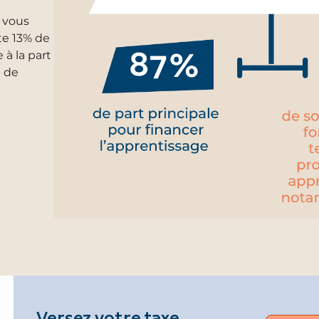
e vous
te 13% de
 à la part
t de