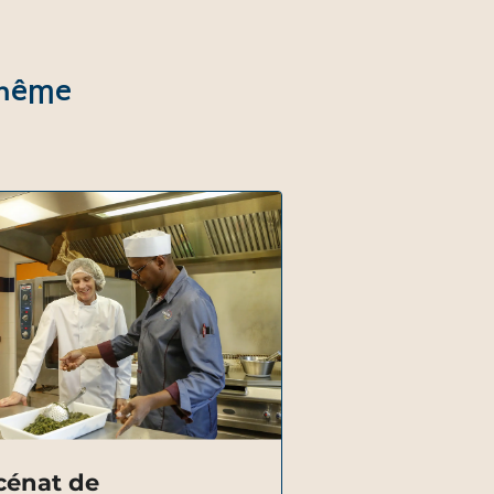
 même
énat de