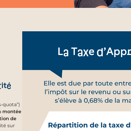
ité
s-quota”)
a
montée
tion de
ité sur