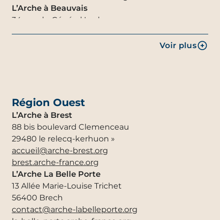
L’Arche à Beauvais
34 rue du Général Leclerc
60000 Beauvais
accueil.beauvais@archoise.org
Voir plus
beauvais.arche-france.org
L’Arche à Trosly
26 place des fêtes
60350 Trosly Breuil
Région Ouest
laura.livet@archoise.org
trosly.arche-france.org
L’Arche à Brest
L’Arche de Cuise
88 bis boulevard Clemenceau
122 rue du Domaine
29480 le relecq-kerhuon »
60350 Cuise-La-Motte
accueil@arche-brest.org
dir.cuise@archoise.org
brest.arche-france.org
cuise.arche-france.org
L’Arche La Belle Porte
L’Arche à Pierrefonds
13 Allée Marie-Louise Trichet
33 rue de l’Impératrice Eugénie
56400 Brech
60350 Pierrefonds
contact@arche-labelleporte.org