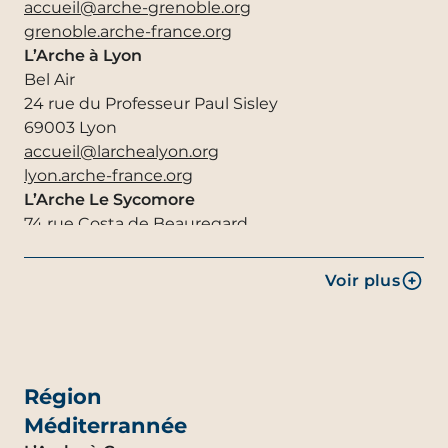
accueil@arche-grenoble.org
grenoble.arche-france.org
L’Arche à Lyon
Bel Air
24 rue du Professeur Paul Sisley
69003 Lyon
accueil@larchealyon.org
lyon.arche-france.org
L’Arche Le Sycomore
74 rue Costa de Beauregard
73490 La Ravoire
accueil@arche-sycomore.org
Voir plus
sycomore.arche-france.org
L’Arche de La Vallée
1000 route du Laris
26390 Hauterives
contact@arche-lavallee.org
Région
la-vallee.arche-france.org
Méditerrannée
L’Arche en Pays Comtois