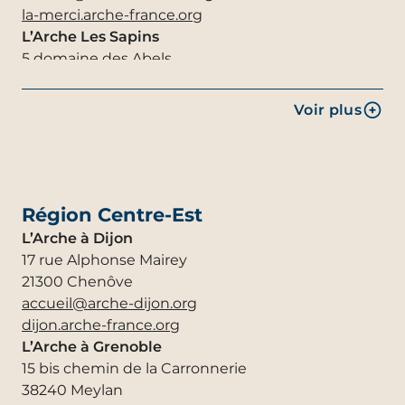
la-merci.arche-france.org
L’Arche Les Sapins
5 domaine des Abels
16130 Lignières-Sonneville
accueil@arche-sapins.org
Voir plus
les-sapins.arche-france.org
L’Arche en Pays Toulousain
2 rue du docteur Guimbaud
31700 Blagnac
contact@archepaystoulousain.org
Région Centre-Est
pays-toulousain.arche-france.org
L’Arche à Dijon
Partenaire La Houlette
17 rue Alphonse Mairey
89 avenue de Labrede
21300 Chenôve
33850 LÉOGNAN
accueil@arche-dijon.org
lahoulette33@gmail.com
dijon.arche-france.org
L’Arche à Grenoble
15 bis chemin de la Carronnerie
38240 Meylan