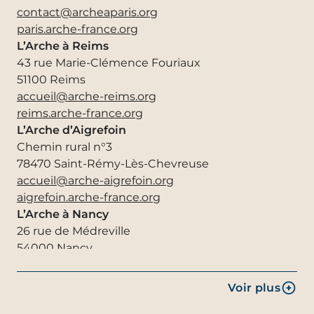
72220 saint-mars-d’outillé
contact@archeaparis.org
accueil@arche-laruisselee.org
paris.arche-france.org
la-ruisselee.arche-france.org
L’Arche à Reims
L’Arche Le Sénevé
43 rue Marie-Clémence Fouriaux
16 rue de la Bournelle
51100 Reims
44690 la haye-fouassière
accueil@arche-reims.org
accueil@arche-seneve.org
reims.arche-france.org
seneve.arche-france.org
L’Arche d’Aigrefoin
Chemin rural n°3
78470 Saint-Rémy-Lès-Chevreuse
accueil@arche-aigrefoin.org
aigrefoin.arche-france.org
L’Arche à Nancy
26 rue de Médreville
54000 Nancy
accueil@arche-nancy.org
nancy.arche-france.org
Voir plus
L’Arche à Strasbourg