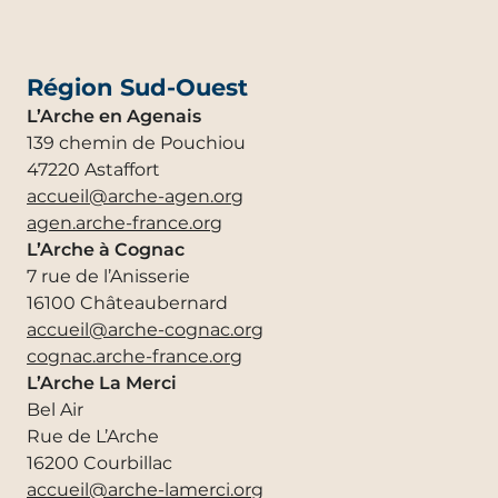
2-3 place Andrée Viollis
67100 Strasbourg
secretariat@arche-strasbourg.org
strasbourg.arche-france.org
Région Sud-Ouest
Projet de L’Arche à Orléans
L’Arche en Agenais
51 boulevard Aristide Briand
139 chemin de Pouchiou
45000 ORLÉANS
47220 Astaffort
projet@arche-orleans.org
accueil@arche-agen.org
agen.arche-france.org
L’Arche à Cognac
7 rue de l’Anisserie
16100 Châteaubernard
accueil@arche-cognac.org
cognac.arche-france.org
L’Arche La Merci
Bel Air
Rue de L’Arche
16200 Courbillac
accueil@arche-lamerci.org