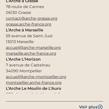
L’Arche à Grasse
27 rue Pasteur
78 route de Cannes
39100 Dole
06130 Grasse
contact@archepayscomtois.org
contact@arche-grasse.org
pays-comtois.arche-france.org
grasse.arche-france.org
L’Arche en Haute-Savoie
L’Arche à Marseille
12 rue de la Voûte
59 avenue de Saint-Just
74290 Veyrier-du-Lac
13013 Marseille
accueil@arche-hautesavoie.org
accueil@arche-marseille.org
haute-savoie.arche-france.org
marseille.arche-france.org
L’Arche à Clermont-Ferrand
L’Arche L’Horizon
14 rue d’Alsace
7 avenue de Castelnau
63000 Clermont-Ferrand
34090 Montpellier
contact@arche-clermontferrand.org
accueil@arche-montpellier.org
clermont-ferrand.arche-france.org
montpellier.arche-france.org
L’Arche Le Moulin de L’Auro
930 chemin de la Muscadelle
84800 l’isle-sur-sorgue
secretariat@arche-lemoulindelauro.org
Voir plus