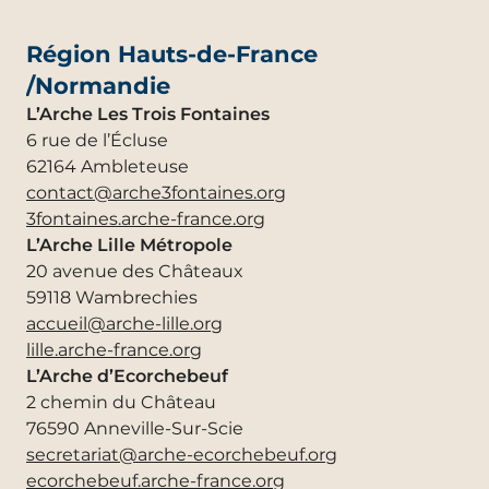
Région Hauts-de-France
/Normandie
L’Arche Les Trois Fontaines
6 rue de l’Écluse
62164 Ambleteuse
contact@arche3fontaines.org
3fontaines.arche-france.org
L’Arche Lille Métropole
20 avenue des Châteaux
59118 Wambrechies
accueil@arche-lille.org
lille.arche-france.org
L’Arche d’Ecorchebeuf
2 chemin du Château
76590 Anneville-Sur-Scie
secretariat@arche-ecorchebeuf.org
ecorchebeuf.arche-france.org