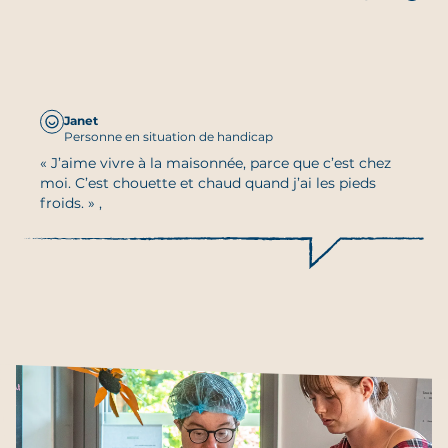
le-moulin-de-lauro.arche-france.org/
L’Arche à Aix-en-Provence
16 avenue Paul Cézanne
13100 Aix-en-Provence
accueil@arche-aixenprovence.org
Janet
aix-en-provence.arche-france.org/
Personne en situation de handicap
Projet de L’Arche en Martinique
« J’aime vivre à la maisonnée, parce que c’est chez
Association Le Carbet du cœur
moi. C’est chouette et chaud quand j’ai les pieds
12-14 rue du 23 mai 1848
froids. » ,
contact-projet@arche-martinique.org