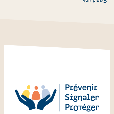
Voir plus
été confirmé et approfondi dans le rapport de la
Commission d’Étude
mandatée par L’Arche et
rendu public en janvier 2023. Ce travail de grande
ampleur conduit aujourd’hui L’Arche à revisiter les
circonstances de sa fondation historique.
Cette crise liée à son fondateur a marqué une
étape douloureuse dans la vie de L’Arche, mais
aussi un temps de maturité confirmant la solidité
du projet. L’expérience de vie partagée, fondatrice
de L’Arche, reste en effet intacte. À ce jour, elle
suscite l’intérêt dans plus de 160 communautés
réparties sur les cinq continents.
En mai 2024, 2200 membres de L’Arche en
France, amis, anciens, représentants des 38 pays
où L’Arche est présente, se retrouvent à proximité
de notre plus jeune communauté, La Belle Porte,
pour fêter 60 ans d’histoires ! Un rassemblement
festif, créatif et revigorant marquant le début des