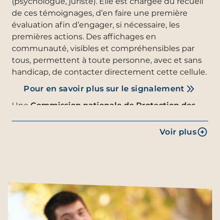
(psychologue, juriste). Elle est chargée du recueil
de ces témoignages, d’en faire une première
évaluation afin d’engager, si nécessaire, les
premières actions. Des affichages en
communauté, visibles et compréhensibles par
tous, permettent à toute personne, avec et sans
handicap, de contacter directement cette cellule.
Pour en savoir plus sur le signalement
Une
Commission nationale de Protection des
personnes
(Safeguarding) est chargée d’assurer
l’amélioration continue du dispositif par la
Voir plus
formation, le travail sur la culture, la
communication, le développement de
partenariats. En 2023, la mise en œuvre du
dispositif a été évaluée dans chaque
communauté à l’occasion d’un audit initié dans
l’ensemble de la fédération internationale. En
2024, une session nationale sur la Protection des