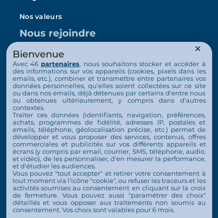
Nos valeurs
Nous rejoindre
Emploi
Bienvenue
Avec 46
partenaires
, nous souhaitons stocker et accéder à
Bénévolat
des informations sur vos appareils (cookies, pixels dans les
emails, etc.), combiner et transmettre entre partenaires vos
données personnelles, qu'elles soient collectées sur ce site
Habitat solidaire
ou dans nos emails, déjà détenues par certains d'entre nous
ou obtenues ultérieurement, y compris dans d'autres
Nous soutenir
contextes.
Traiter ces données (identifiants, navigation, préférences,
achats, programmes de fidélité, adresses IP, postales et
Faire un don ponctuel
emails, téléphone, géolocalisation précise, etc.) permet de
développer et vous proposer des services, contenus, offres
commerciales et publicités sur vos différents appareils et
Faire un don mensuel
écrans (y compris par email, courrier, SMS, téléphone, audio,
et vidéo), de les personnaliser, d'en mesurer la performance,
Contact
et d'étudier les audiences.
Vous pouvez "tout accepter" et retirer votre consentement à
Espace Presse
tout moment via l'icône "cookie", ou refuser les traceurs et les
activités soumises au consentement en cliquant sur la croix
de fermeture. Vous pouvez aussi "paramétrer des choix"
détaillés et vous opposer aux traitements non soumis au
consentement. Vos choix sont valables pour 6 mois.