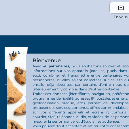
En vous 
Bienvenue
Avec 46
partenaires
, nous souhaitons stocker et acc
informations sur vos appareils (cookies, pixels dans 
etc.), combiner et transmettre entre partenaires v
personnelles, qu'elles soient collectées sur ce site 
emails, déjà détenues par certains d'entre nous o
ultérieurement, y compris dans d'autres contextes.
Traiter ces données (identifiants, navigation, préférenc
L’Arche en personnes
Nous rejo
programmes de fidélité, adresses IP, postales et emails,
géolocalisation précise, etc.) permet de développ
proposer des services, contenus, offres commerciales et
Les communautés
Emploi
sur vos différents appareils et écrans (y compris 
courrier, SMS, téléphone, audio, et vidéo), de les personn
L’organisation L’Arche
Bénévolat
mesurer la performance, et d'étudier les audiences.
Vous pouvez "tout accepter" et retirer votre consente