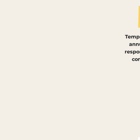
Temp
annu
respo
co