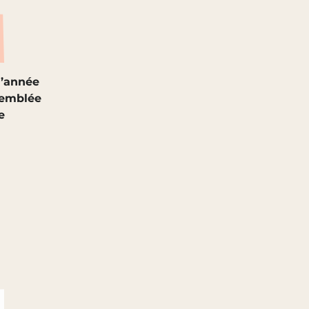
l’année
semblée
e