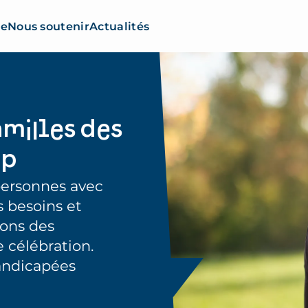
re
Nous soutenir
Actualités
amilles des
ap
personnes avec
 besoins et
eons des
 célébration.
andicapées