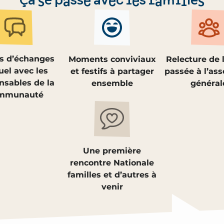
Ça se passe avec les familles
s d’échanges
Moments conviviaux
Relecture de 
el avec les
et festifs à partager
passée à l’as
nsables de la
ensemble
général
mmunauté
Une première
rencontre Nationale
familles et d’autres à
venir