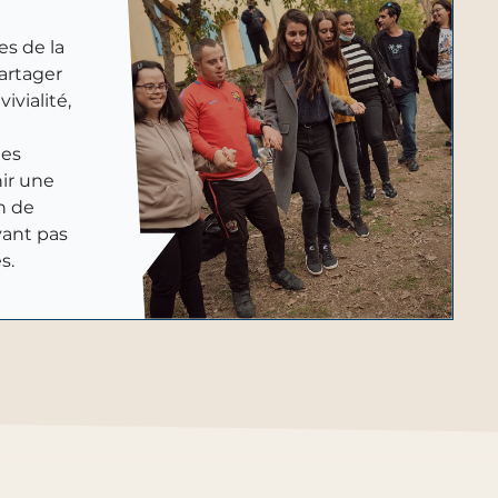
s de la
rtager
vialité,
les
ir une
n de
yant pas
s.