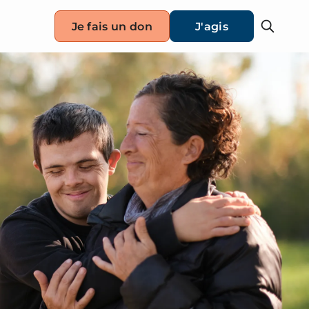
Je fais un don
J'agis