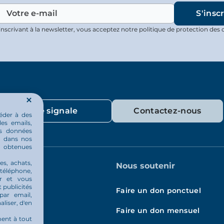
inscrivant à la newsletter, vous acceptez notre politique de protection des 
Je signale
Contactez-nous
éder à des
les emails,
os données
ou dans nos
u obtenues
es, achats,
indre
Nous soutenir
 téléphone,
er et vous
 publicités
Faire un don ponctuel
par email,
aliser, d'en
Faire un don mensuel
ment à tout