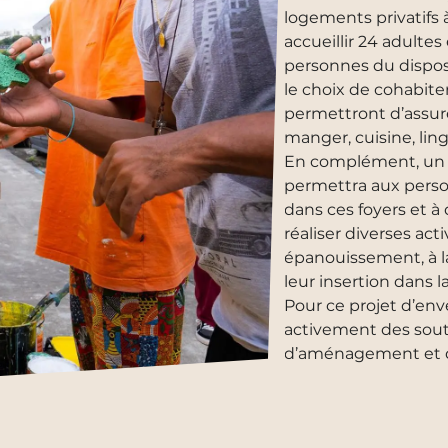
logements privatifs à
accueillir 24 adultes
personnes du dispo
le choix de cohabit
permettront d’assurer 
manger, cuisine, linge
En complément, un e
permettra aux perso
dans ces foyers et à 
réaliser diverses act
épanouissement, à la
leur insertion dans la
Pour ce projet d’env
activement des sout
d’aménagement et d