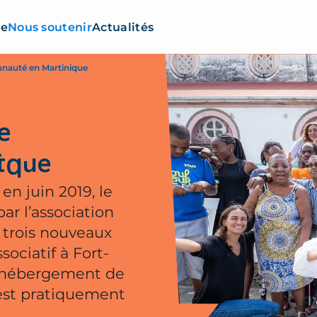
re
Nous soutenir
Actualités
unauté en Martinique
e
ique
en juin 2019, le
ar l’association
 trois nouveaux
sociatif à Fort-
 d’hébergement de
est pratiquement