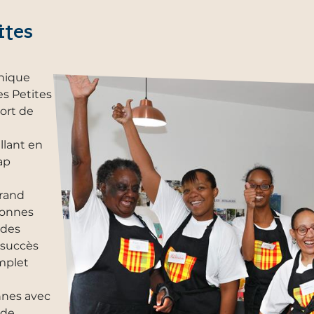
ites
inique
es Petites
Fort de
llant en
ap
grand
sonnes
 des
e succès
omplet
nnes avec
 de