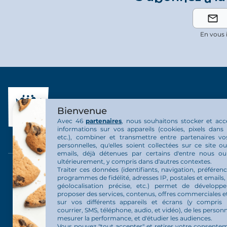
En vous 
Bienvenue
Avec 46
partenaires
, nous souhaitons stocker et acc
informations sur vos appareils (cookies, pixels dans 
etc.), combiner et transmettre entre partenaires v
personnelles, qu'elles soient collectées sur ce site 
emails, déjà détenues par certains d'entre nous o
ultérieurement, y compris dans d'autres contextes.
Traiter ces données (identifiants, navigation, préférenc
L’Arche en personnes
Nous rejo
programmes de fidélité, adresses IP, postales et emails,
géolocalisation précise, etc.) permet de développ
proposer des services, contenus, offres commerciales et
Les communautés
Emploi
sur vos différents appareils et écrans (y compris 
courrier, SMS, téléphone, audio, et vidéo), de les personn
L’organisation L’Arche
Bénévolat
mesurer la performance, et d'étudier les audiences.
Vous pouvez "tout accepter" et retirer votre consente