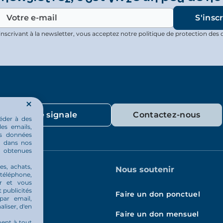
inscrivant à la newsletter, vous acceptez notre politique de protection des 
Je signale
Contactez-nous
éder à des
les emails,
os données
ou dans nos
u obtenues
es, achats,
indre
Nous soutenir
 téléphone,
er et vous
 publicités
Faire un don ponctuel
par email,
aliser, d'en
Faire un don mensuel
ment à tout