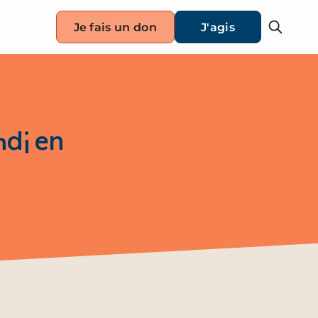
Je fais un don
J'agis
ndi en