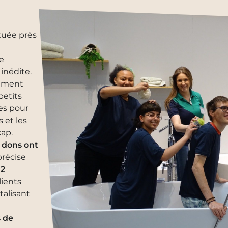
ituée près
e
inédite.
lement
petits
es pour
 et les
cap.
s dons ont
précise
02
lients
talisant
 de