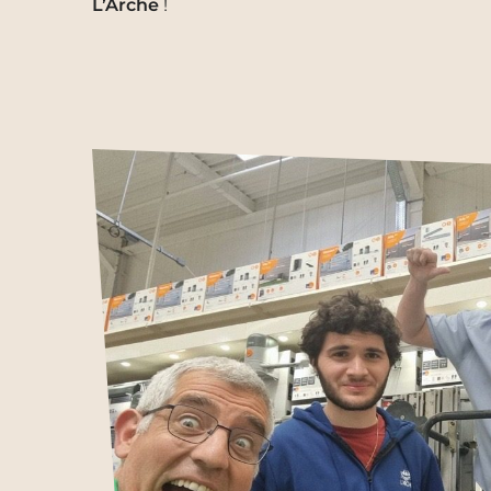
L’Arche
!