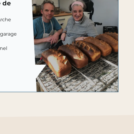
e de
Arche
 garage
nel