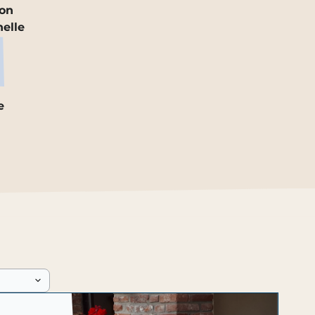
ion
nelle
e