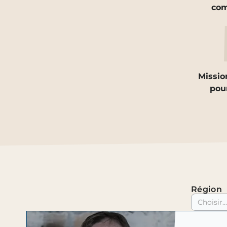
co
Missio
pour
Région
Choisir...