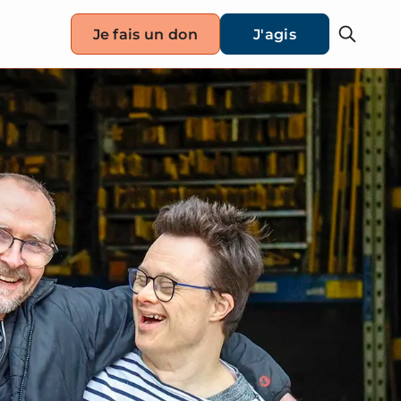
Je fais un don
J'agis