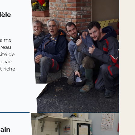
dèle
 aime
erreau
cité de
ne vie
t riche
pain