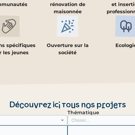
mmunautés
rénovation de
et insert
maisonnée
profession
ns spécifiques
Ouverture sur la
Ecologi
 les jeunes
société
Découvrez ici tous nos projets
Thématique
Choisir...