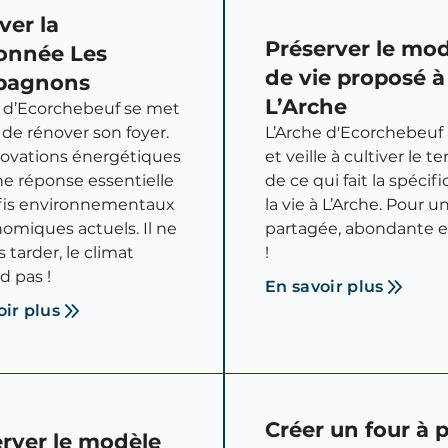
ver la
Préserver le mo
onnée Les
de vie proposé à
pagnons
L’Arche
e d’Ecorchebeuf se met
 de rénover son foyer.
L’Arche d'Ecorchebeuf
novations énergétiques
et veille à cultiver le t
e réponse essentielle
de ce qui fait la spécifi
fis environnementaux
la vie à L’Arche. Pour u
omiques actuels. Il ne
partagée, abondante e
s tarder, le climat
!
d pas !
En savoir plus
oir plus
Créer un four à 
rver le modèle