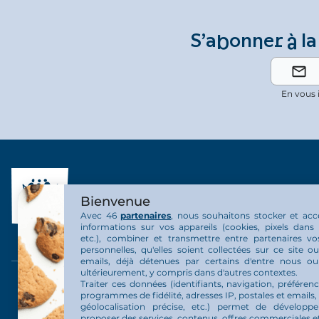
S’abonner à la
En vous 
Bienvenue
Avec 46
partenaires
, nous souhaitons stocker et acc
informations sur vos appareils (cookies, pixels dans 
etc.), combiner et transmettre entre partenaires v
personnelles, qu'elles soient collectées sur ce site 
emails, déjà détenues par certains d'entre nous o
ultérieurement, y compris dans d'autres contextes.
Traiter ces données (identifiants, navigation, préférenc
L’Arche en personnes
Nous rejo
programmes de fidélité, adresses IP, postales et emails,
géolocalisation précise, etc.) permet de développ
proposer des services, contenus, offres commerciales et