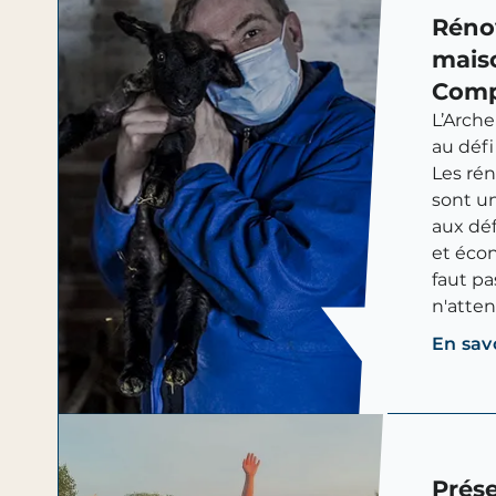
Réno
mais
Com
L’Arch
au défi
Les ré
sont un
aux dé
et écon
faut pa
n'atten
En sav
Prése