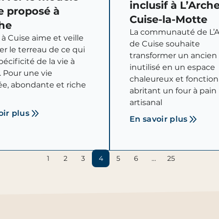
inclusif à L’Arch
e proposé à
Cuise-la-Motte
che
La communauté de L’
 à Cuise aime et veille
de Cuise souhaite
ver le terreau de ce qui
transformer un ancien
spécificité de la vie à
inutilisé en un espace
. Pour une vie
chaleureux et fonction
ée, abondante et riche
abritant un four à pain
artisanal
oir plus
En savoir plus
1
2
3
4
5
6
…
25