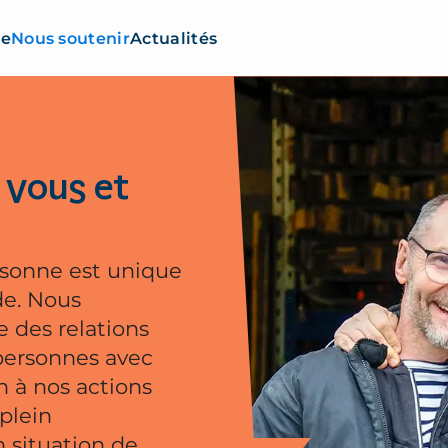
re
Nous soutenir
Actualités
 vous et
rsonne est unique
de. Nous
 des relations
 personnes avec
n à nos actions
plein
 situation de