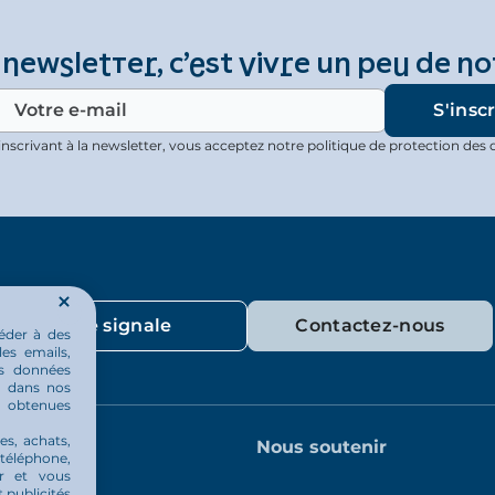
 newsletter, c’est vivre un peu de no
inscrivant à la newsletter, vous acceptez notre politique de protection des 
Je signale
Contactez-nous
éder à des
les emails,
os données
ou dans nos
u obtenues
es, achats,
indre
Nous soutenir
 téléphone,
er et vous
 publicités