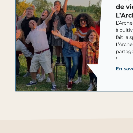
de vi
L’Ar
L’Arche
à culti
fait la 
L’Arche
partag
!
En sav