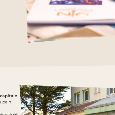
capitale
u pain
t
. Elle se