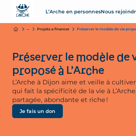
L’Arche en personnes
Nous rejoind
Nous soutenir
Projets a financer
Préserver le modèle de vie prop
Préserver le modèle de v
proposé à L’Arche
L’Arche à Dijon aime et veille à cultive
qui fait la spécificité de la vie à L’Arch
partagée, abondante et riche !
Je fais un don