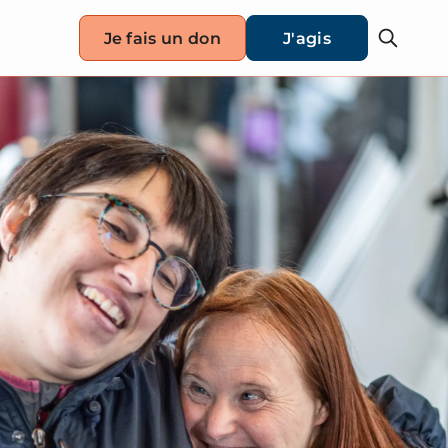
Je fais un don
J'agis