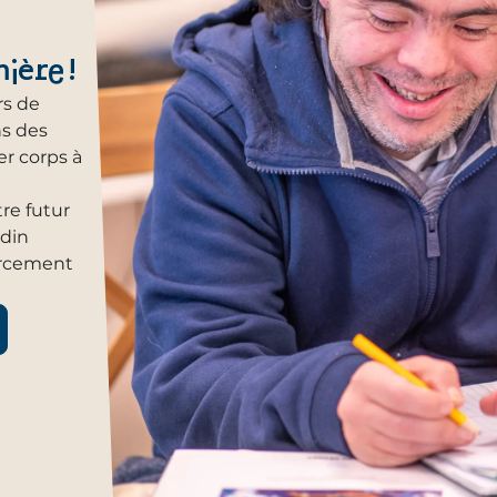
ière !
rs de
ns des
er corps à
re futur
rdin
orcement