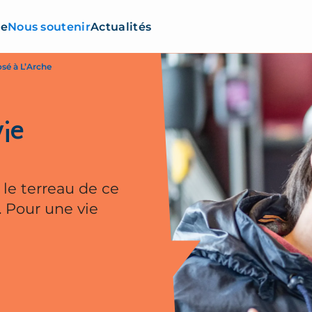
re
Nous soutenir
Actualités
osé à L’Arche
ie
r le terreau de ce
e. Pour une vie