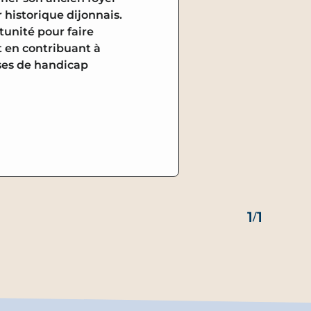
r historique dijonnais.
tunité pour faire
t en contribuant à
ses de handicap
1
/
1