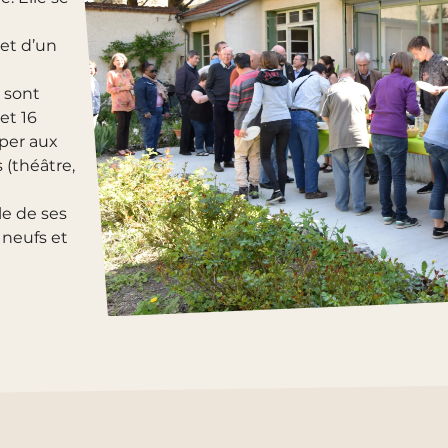
et d’un
sont
et 16
iper aux
 (théâtre,
le de ses
 neufs et