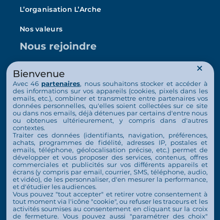
L’organisation L’Arche
Nos valeurs
Nous rejoindre
Emploi
Bienvenue
Avec 46
partenaires
, nous souhaitons stocker et accéder à
Bénévolat
des informations sur vos appareils (cookies, pixels dans les
emails, etc.), combiner et transmettre entre partenaires vos
Habitat solidaire
données personnelles, qu'elles soient collectées sur ce site
ou dans nos emails, déjà détenues par certains d'entre nous
Nous soutenir
ou obtenues ultérieurement, y compris dans d'autres
contextes.
Traiter ces données (identifiants, navigation, préférences,
Faire un don ponctuel
achats, programmes de fidélité, adresses IP, postales et
emails, téléphone, géolocalisation précise, etc.) permet de
développer et vous proposer des services, contenus, offres
Faire un don mensuel
commerciales et publicités sur vos différents appareils et
écrans (y compris par email, courrier, SMS, téléphone, audio,
Contact
et vidéo), de les personnaliser, d'en mesurer la performance,
et d'étudier les audiences.
Espace Presse
Vous pouvez "tout accepter" et retirer votre consentement à
tout moment via l'icône "cookie", ou refuser les traceurs et les
activités soumises au consentement en cliquant sur la croix
de fermeture. Vous pouvez aussi "paramétrer des choix"