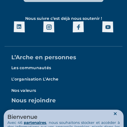
Nous suivre c’est déjà nous soutenir !
L’Arche en personnes
Les communautés
L’organisation L’Arche
Nos valeurs
Nous rejoindre
Emploi
Bienvenue
Bénévolat
Avec 46
partenaires
, nous souhaitons stocker et accéder à
des informations sur vos appareils (cookies, pixels dans les