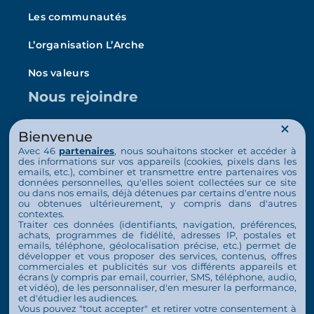
Les communautés
L’organisation L’Arche
Nos valeurs
Nous rejoindre
Emploi
Bienvenue
Avec 46
partenaires
, nous souhaitons stocker et accéder à
Bénévolat
des informations sur vos appareils (cookies, pixels dans les
emails, etc.), combiner et transmettre entre partenaires vos
Habitat solidaire
données personnelles, qu'elles soient collectées sur ce site
ou dans nos emails, déjà détenues par certains d'entre nous
Nous soutenir
ou obtenues ultérieurement, y compris dans d'autres
contextes.
Traiter ces données (identifiants, navigation, préférences,
Faire un don ponctuel
achats, programmes de fidélité, adresses IP, postales et
emails, téléphone, géolocalisation précise, etc.) permet de
développer et vous proposer des services, contenus, offres
Faire un don mensuel
commerciales et publicités sur vos différents appareils et
écrans (y compris par email, courrier, SMS, téléphone, audio,
Contact
et vidéo), de les personnaliser, d'en mesurer la performance,
et d'étudier les audiences.
Espace Presse
Vous pouvez "tout accepter" et retirer votre consentement à