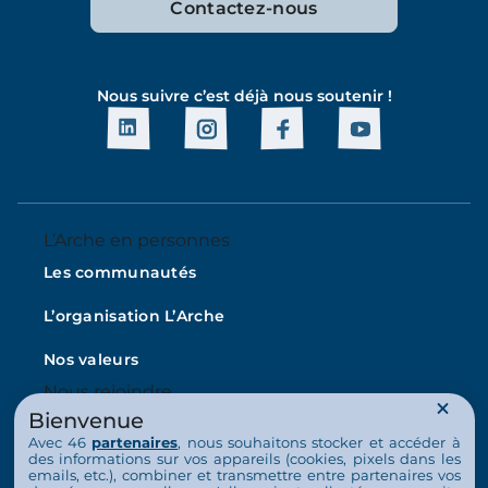
Contactez-nous
Nous suivre c’est déjà nous soutenir !
L’Arche en personnes
Les communautés
L’organisation L’Arche
Nos valeurs
Nous rejoindre
Bienvenue
Emploi
Avec 46
partenaires
, nous souhaitons stocker et accéder à
des informations sur vos appareils (cookies, pixels dans les
Bénévolat
emails, etc.), combiner et transmettre entre partenaires vos